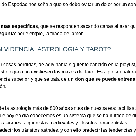
VI de Espadas nos señala que se debe evitar un dolor por un sen
ntas específicas
, que se responden sacando cartas al azar q
regunta
: por ejemplo, la tirada del amor.
 VIDENCIA, ASTROLOGÍA Y TAROT?
r cosas perdidas, de adivinar la siguiente canción en la playlist
strología o no existiesen los mazos de Tarot. Es algo tan natural
cia superior, y que se trata de
un don que se puede entrenar
ón.
 de la astrología más de 800 años antes de nuestra era: tablilla
a que hoy en día conocemos es un sistema que se ha nutrido de 
os, árabes, alquimistas medievales y filósofos renacentistas… 
decir los tránsitos astrales, y con ello predecir las tendencia